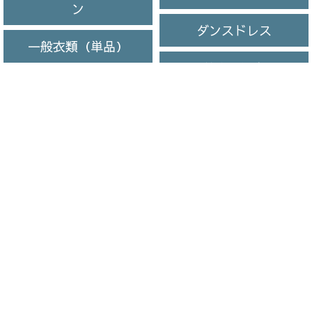
ン
ダンスドレス
一般衣類（単品）
着物・浴衣
ブランドダウン
スポーツ・武道
皮革レザー
法人・団体
オイルドジャケット
保管サービス
ゴム引きコート
お知らせ