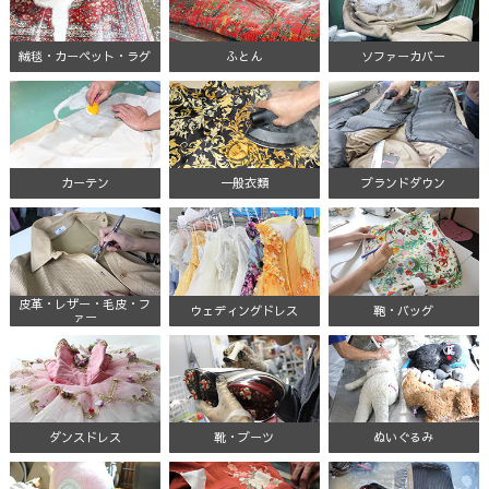
絨毯・カーペット・ラグ
ふとん
ソファーカバー
カーテン
一般衣類
ブランドダウン
皮革・レザー・毛皮・フ
ウェディングドレス
鞄・バッグ
ァー
ダンスドレス
靴・ブーツ
ぬいぐるみ